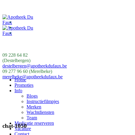
09 228 64 82
(Destelbergen)
destelbergen@apotheekdufaux.be
09 277 96 60 (Merelbeke)
merelbeke@apotheekdufaux.be
Home
Promoties
Info
Blogs
Instructiefilmpjes
Merken
Wachtdiensten
Team
Medicatie reserveren
chat-1050
Vacature
Contact